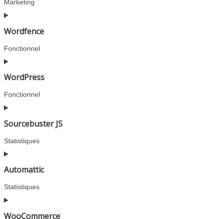
Marketing
Consent
to
Wordfence
service
convertbox
Fonctionnel
Consent
to
WordPress
service
wordfence
Fonctionnel
Consent
to
Sourcebuster JS
service
wordpress
Statistiques
Consent
to
Automattic
service
sourcebuster-
Statistiques
js
Consent
to
WooCommerce
service