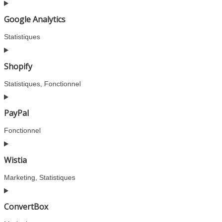
Google Analytics
Statistiques
Consent
to
Shopify
service
google-
Statistiques, Fonctionnel
analytics
Consent
to
PayPal
service
shopify
Fonctionnel
Consent
to
Wistia
service
paypal
Marketing, Statistiques
Consent
to
ConvertBox
service
wistia