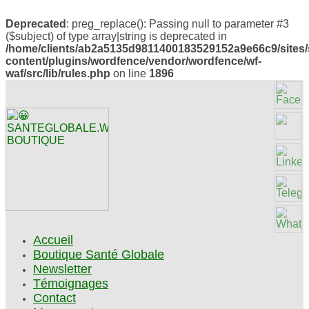
Deprecated
: preg_replace(): Passing null to parameter #3
($subject) of type array|string is deprecated in
/home/clients/ab2a5135d9811400183529152a9e66c9/sites/
content/plugins/wordfence/vendor/wordfence/wf-
waf/src/lib/rules.php
on line
1896
Accueil
Boutique Santé Globale
Newsletter
Témoignages
Contact