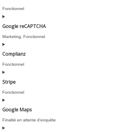
automattic
Fonctionnel
Consent
to
Google reCAPTCHA
service
woocommerce
Marketing, Fonctionnel
Consent
to
Complianz
service
google-
Fonctionnel
recaptcha
Consent
to
Stripe
service
complianz
Fonctionnel
Consent
to
Google Maps
service
stripe
Finalité en attente d’enquête
Consent