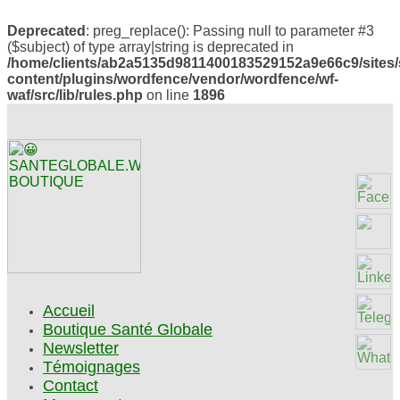
Deprecated
: preg_replace(): Passing null to parameter #3
($subject) of type array|string is deprecated in
/home/clients/ab2a5135d9811400183529152a9e66c9/sites/
content/plugins/wordfence/vendor/wordfence/wf-
waf/src/lib/rules.php
on line
1896
Accueil
Boutique Santé Globale
Newsletter
Témoignages
Contact