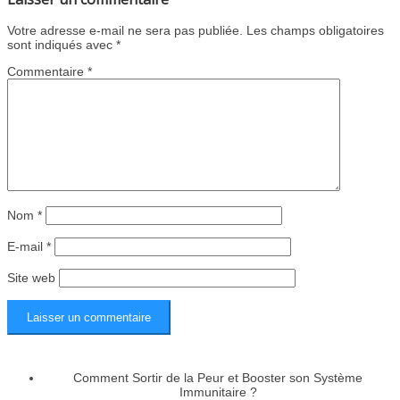
within
à
of
vous
section
ce
2
inscrire
Votre adresse e-mail ne sera pas publiée.
Les champs obligatoires
sont indiqués avec
*
Comment
cours
within
à
Sortir
pour
section
ce
Commentaire
*
de
accéder
Comment
cours
la
au
Sortir
pour
Peur
contenu
de
accéder
et
du
la
au
Booster
cours.
Peur
contenu
son
et
du
Système
Booster
cours.
Immunitaire
son
?.
Système
Nom
*
Immunitaire
?.
E-mail
*
Site web
Comment Sortir de la Peur et Booster son Système
Immunitaire ?