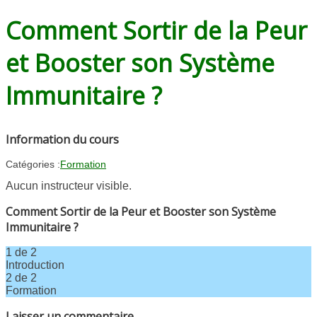
Comment Sortir de la Peur
et Booster son Système
Immunitaire ?
Information du cours
Catégories :
Formation
Aucun instructeur visible.
Comment Sortir de la Peur et Booster son Système
Immunitaire ?
1 de 2
Introduction
Lesson
Vous
2 de 2
1
devez
Formation
of
vous
Lesson
Vous
Laisser un commentaire
2
inscrire
2
devez