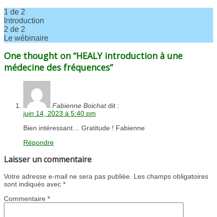
1 de 2
Introduction
Lesson
Vous
2 de 2
1
devez
Le wébinaire
of
vous
Lesson
Vous
One thought on “HEALY introduction à une
2
inscrire
2
devez
within
à
of
vous
médecine des fréquences”
section
ce
2
inscrire
HEALY
cours
within
à
introduction
pour
section
ce
à
accéder
HEALY
cours
Fabienne Boichat
dit :
une
au
introduction
pour
juin 14, 2023 à 5:40 pm
médecine
contenu
à
accéder
des
du
une
au
Bien intéressant… Gratitude ! Fabienne
fréquences.
cours.
médecine
contenu
des
du
Répondre
fréquences.
cours.
Laisser un commentaire
Votre adresse e-mail ne sera pas publiée.
Les champs obligatoires
sont indiqués avec
*
Commentaire
*