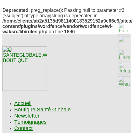
Deprecated
: preg_replace(): Passing null to parameter #3
($subject) of type array|string is deprecated in
/home/clients/ab2a5135d9811400183529152a9e66c9/sites/
content/plugins/wordfence/vendor/wordfence/wf-
waf/src/lib/rules.php
on line
1896
Accueil
Boutique Santé Globale
Newsletter
Témoignages
Contact