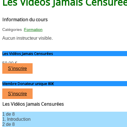
Les Vidéos Jamais Censuré
Information du cours
Catégories :
Formation
Aucun instructeur visible.
Les Vidéos Jamais Censurées
59.00
€
S’inscrire
Membre Donateur unique 80€
S’inscrire
Les Vidéos Jamais Censurées
1 de 8
1. Introduction
Lesson
Vous
2 de 8