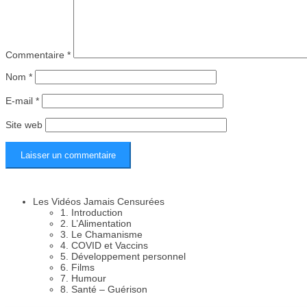
cours.
Commentaire
*
Nom
*
E-mail
*
Site web
Les Vidéos Jamais Censurées
1. Introduction
2. L’Alimentation
3. Le Chamanisme
4. COVID et Vaccins
5. Développement personnel
6. Films
7. Humour
8. Santé – Guérison