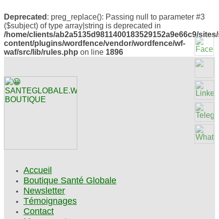
Deprecated
: preg_replace(): Passing null to parameter #3
($subject) of type array|string is deprecated in
/home/clients/ab2a5135d9811400183529152a9e66c9/sites/
content/plugins/wordfence/vendor/wordfence/wf-
waf/src/lib/rules.php
on line
1896
Accueil
Boutique Santé Globale
Newsletter
Témoignages
Contact