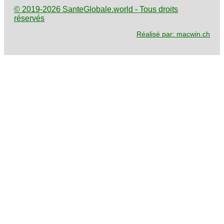
© 2019-2026 SanteGlobale.world - Tous droits
réservés
Réalisé par: macwin.ch