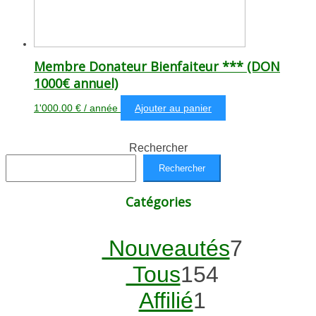
Membre Donateur Bienfaiteur *** (DON
1000€ annuel)
1'000.00
€
/ année
Ajouter au panier
Rechercher
Rechercher
Catégories
7
Nouveautés
7
154
produit
Tous
154
1
produits
Affilié
1