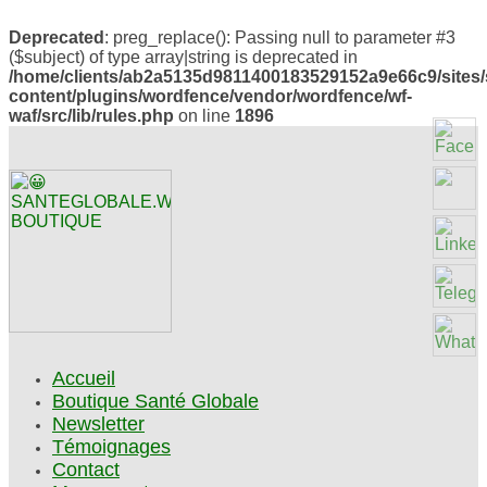
Deprecated
: preg_replace(): Passing null to parameter #3
($subject) of type array|string is deprecated in
/home/clients/ab2a5135d9811400183529152a9e66c9/sites/
content/plugins/wordfence/vendor/wordfence/wf-
waf/src/lib/rules.php
on line
1896
Accueil
Boutique Santé Globale
Newsletter
Témoignages
Contact