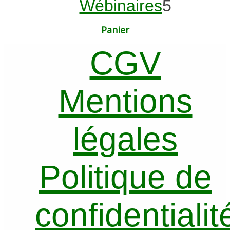
5
p
Wébinaires
5
produits
Panier
CGV
Mentions
légales
Politique de
confidentialit