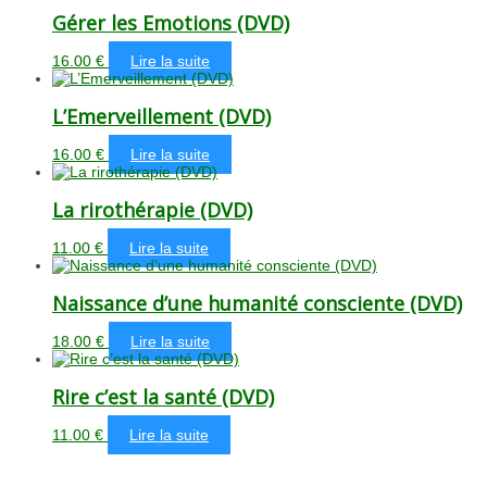
Gérer les Emotions (DVD)
16.00
€
Lire la suite
L’Emerveillement (DVD)
16.00
€
Lire la suite
La rirothérapie (DVD)
11.00
€
Lire la suite
Naissance d’une humanité consciente (DVD)
18.00
€
Lire la suite
Rire c’est la santé (DVD)
11.00
€
Lire la suite