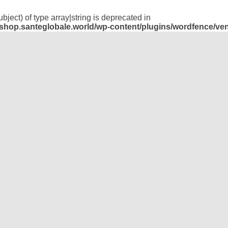
bject) of type array|string is deprecated in
hop.santeglobale.world/wp-content/plugins/wordfence/vend