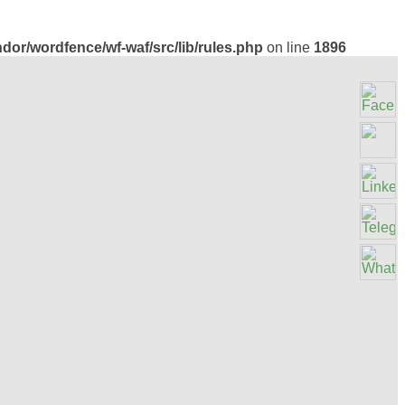
or/wordfence/wf-waf/src/lib/rules.php
on line
1896