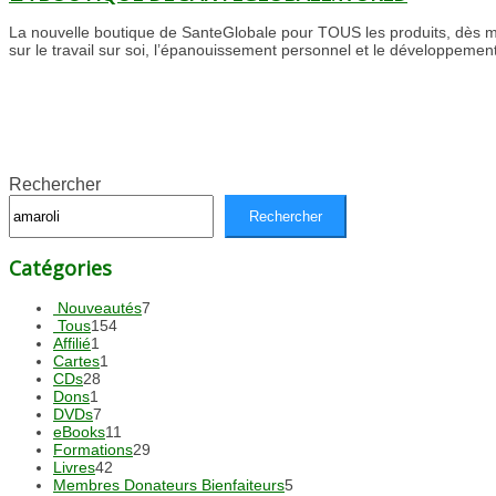
La nouvelle boutique de SanteGlobale pour TOUS les produits, dès m
sur le travail sur soi, l’épanouissement personnel et le développem
Rechercher
Rechercher
Catégories
7
Nouveautés
7
154
produits
Tous
154
1
produits
Affilié
1
produit
1
Cartes
1
28
produit
CDs
28
1
produits
Dons
1
produit
7
DVDs
7
produits
11
eBooks
11
produits
29
Formations
29
42
produits
Livres
42
produits
5
Membres Donateurs Bienfaiteurs
5