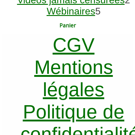
5
p
Wébinaires
5
produits
Panier
CGV
Mentions
légales
Politique de
confidentialit