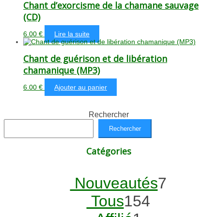
Chant d’exorcisme de la chamane sauvage
(CD)
6.00
€
Lire la suite
Chant de guérison et de libération
chamanique (MP3)
6.00
€
Ajouter au panier
Rechercher
Rechercher
Catégories
7
Nouveautés
7
154
produit
Tous
154