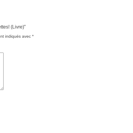
tes! (Livre)”
ont indiqués avec
*