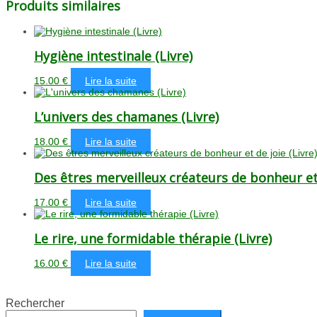
Produits similaires
Hygiène intestinale (Livre)
15.00
€
Lire la suite
L’univers des chamanes (Livre)
18.00
€
Lire la suite
Des êtres merveilleux créateurs de bonheur et 
17.00
€
Lire la suite
Le rire, une formidable thérapie (Livre)
16.00
€
Lire la suite
Rechercher