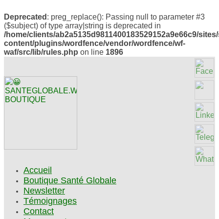
Deprecated
: preg_replace(): Passing null to parameter #3
($subject) of type array|string is deprecated in
/home/clients/ab2a5135d9811400183529152a9e66c9/sites/
content/plugins/wordfence/vendor/wordfence/wf-
waf/src/lib/rules.php
on line
1896
Accueil
Boutique Santé Globale
Newsletter
Témoignages
Contact