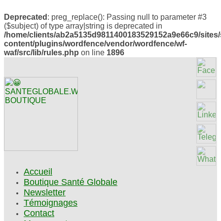
Deprecated
: preg_replace(): Passing null to parameter #3
($subject) of type array|string is deprecated in
/home/clients/ab2a5135d9811400183529152a9e66c9/sites/
content/plugins/wordfence/vendor/wordfence/wf-
waf/src/lib/rules.php
on line
1896
Accueil
Boutique Santé Globale
Newsletter
Témoignages
Contact