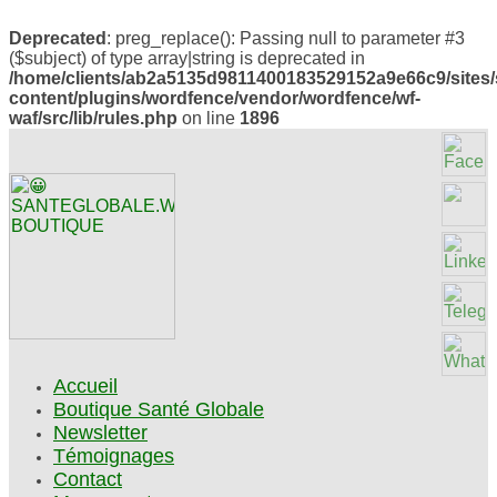
Deprecated
: preg_replace(): Passing null to parameter #3
($subject) of type array|string is deprecated in
/home/clients/ab2a5135d9811400183529152a9e66c9/sites/
content/plugins/wordfence/vendor/wordfence/wf-
waf/src/lib/rules.php
on line
1896
Accueil
Boutique Santé Globale
Newsletter
Témoignages
Contact