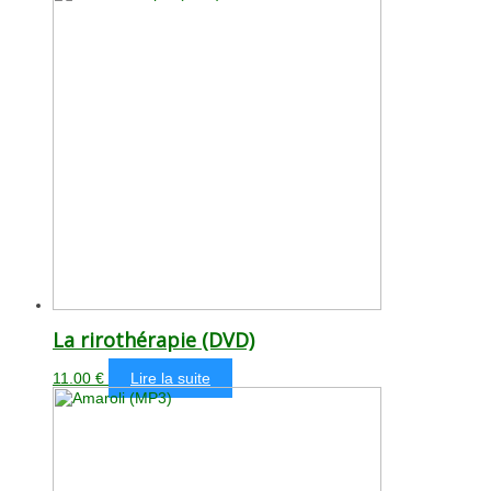
La rirothérapie (DVD)
11.00
€
Lire la suite