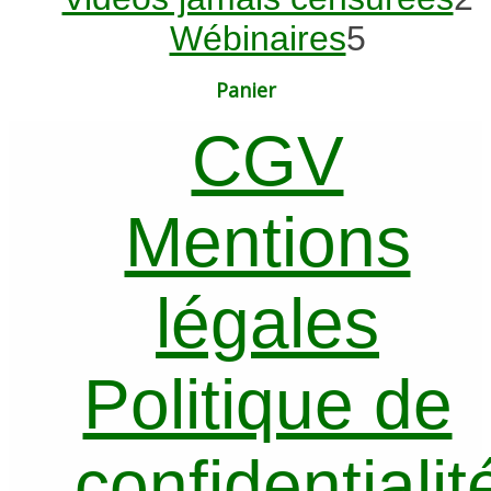
5
p
Wébinaires
5
produits
Panier
CGV
Mentions
légales
Politique de
confidentialit