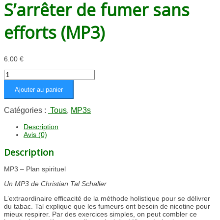
S’arrêter de fumer sans
efforts (MP3)
6.00
€
quantité
de
Ajouter au panier
S’arrêter
de
fumer
Catégories :
Tous
,
MP3s
sans
efforts
Description
Avis (0)
(MP3)
Description
MP3 – Plan spirituel
Un MP3 de Christian Tal Schaller
L’extraordinaire efficacité de la méthode holistique pour se délivrer
du tabac. Tal explique que les fumeurs ont besoin de nicotine pour
mieux respirer. Par des exercices simples, on peut combler ce