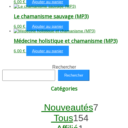
6.00
€
Ajouter au panier
Le chamanisme sauvage (MP3)
6.00
€
Ajouter au panier
Médecine holistique et chamanisme (MP3)
6.00
€
Ajouter au panier
Rechercher
Rechercher
Catégories
7
Nouveautés
7
154
produit
Tous
154