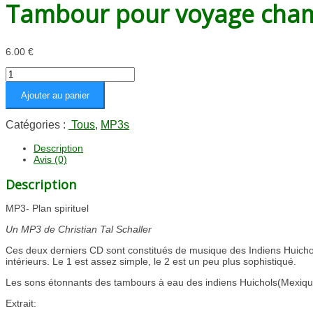
Tambour pour voyage cham
6.00
€
quantité
de
Ajouter au panier
Tambour
pour
voyage
Catégories :
Tous
,
MP3s
chamanique
2
Description
Avis (0)
(MP3)
Description
MP3- Plan spirituel
Un MP3 de Christian Tal Schaller
Ces deux derniers CD sont constitués de musique des Indiens Huichol
intérieurs. Le 1 est assez simple, le 2 est un peu plus sophistiqué.
Les sons étonnants des tambours à eau des indiens Huichols(Mexiq
Extrait: