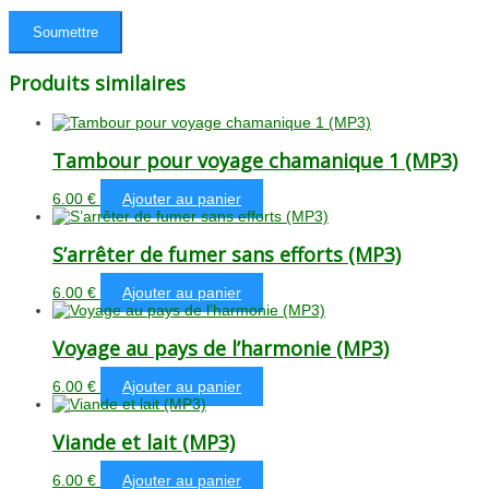
Produits similaires
Tambour pour voyage chamanique 1 (MP3)
6.00
€
Ajouter au panier
S’arrêter de fumer sans efforts (MP3)
6.00
€
Ajouter au panier
Voyage au pays de l’harmonie (MP3)
6.00
€
Ajouter au panier
Viande et lait (MP3)
6.00
€
Ajouter au panier