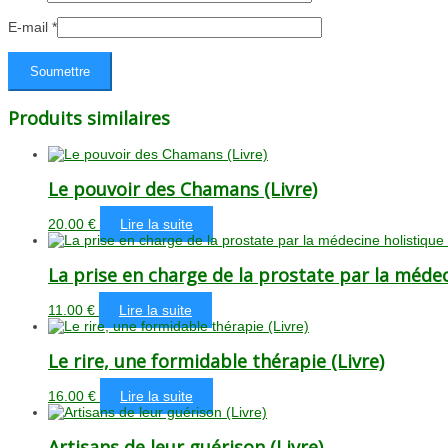
E-mail
*
Produits similaires
Le pouvoir des Chamans (Livre)
20.00
€
Lire la suite
La prise en charge de la prostate par la médeci
11.00
€
Lire la suite
Le rire, une formidable thérapie (Livre)
16.00
€
Lire la suite
Artisans de leur guérison (Livre)