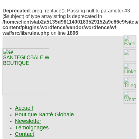
Deprecated
: preg_replace(): Passing null to parameter #3
($subject) of type array|string is deprecated in
/home/clients/ab2a5135d9811400183529152a9e66c9/sites/
content/plugins/wordfence/vendor/wordfence/wf-
waf/src/lib/rules.php
on line
1896
Accueil
Boutique Santé Globale
Newsletter
Témoignages
Contact