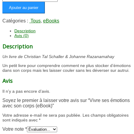
de
Ajouter au panier
Vivre
ses
émotions
Catégories :
Tous
,
eBooks
avec
son
Description
corps
Avis (0)
(eBook)
Description
Un livre de Christian Tal Schaller & Johanne Razanamahay
Un petit livre pour comprendre comment ne plus stocker d’émotions
dans son corps mais les laisser couler sans les déverser sur autrui.
Avis
Il n’y a pas encore d’avis.
Soyez le premier à laisser votre avis sur “Vivre ses émotions
avec son corps (eBook)”
Votre adresse e-mail ne sera pas publiée.
Les champs obligatoires
sont indiqués avec
*
Votre note
*