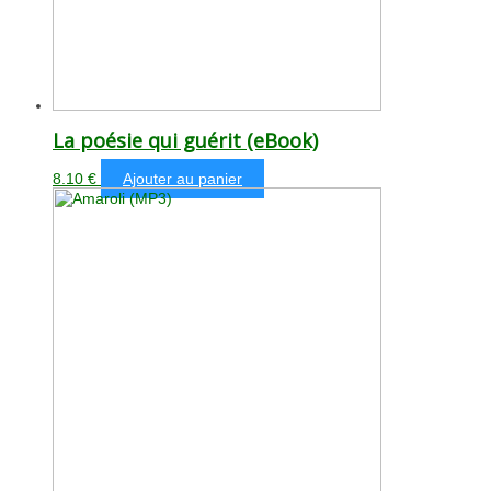
La poésie qui guérit (eBook)
8.10
€
Ajouter au panier