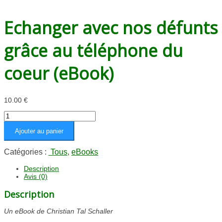
Echanger avec nos défunts
grâce au téléphone du
coeur (eBook)
10.00
€
quantité
de
Ajouter au panier
Echanger
avec
nos
Catégories :
Tous
,
eBooks
défunts
grâce
Description
Avis (0)
au
téléphone
Description
du
coeur
Un eBook de Christian Tal Schaller
(eBook)