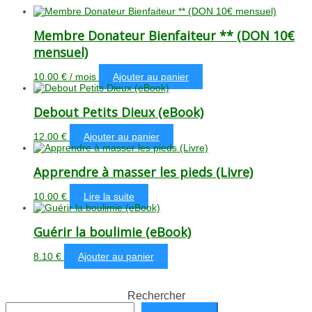
Membre Donateur Bienfaiteur ** (DON 10€
mensuel)
10.00
€
/ mois
Ajouter au panier
Debout Petits Dieux (eBook)
12.00
€
Ajouter au panier
Apprendre à masser les pieds (Livre)
10.00
€
Lire la suite
Guérir la boulimie (eBook)
8.10
€
Ajouter au panier
Rechercher