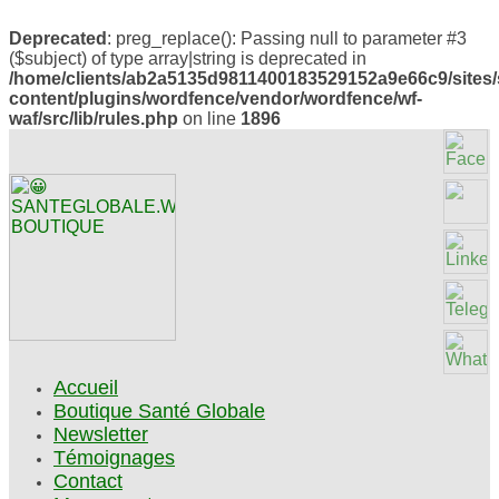
Deprecated
: preg_replace(): Passing null to parameter #3
($subject) of type array|string is deprecated in
/home/clients/ab2a5135d9811400183529152a9e66c9/sites/
content/plugins/wordfence/vendor/wordfence/wf-
waf/src/lib/rules.php
on line
1896
Accueil
Boutique Santé Globale
Newsletter
Témoignages
Contact