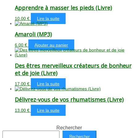
Apprendre à masser les pieds (Livre)
10.00
€
Lire la suite
Amaroli (MP3)
6.00
€
Ajouter au panier
Des êtres merveilleux créateurs de bonheur
et de joie (Livre)
17.00
€
Lire la suite
Délivrez-vous de vos rhumatismes (Livre)
13.00
€
Lire la suite
Rechercher
Rechercher