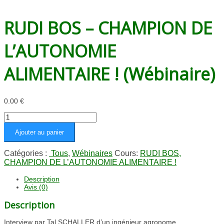
RUDI BOS – CHAMPION DE
L’AUTONOMIE
ALIMENTAIRE ! (Wébinaire)
0.00
€
quantité
de
Ajouter au panier
RUDI
BOS
-
Catégories :
Tous
,
Wébinaires
Cours:
RUDI BOS,
CHAMPION
CHAMPION DE L’AUTONOMIE ALIMENTAIRE !
DE
L’AUTONOMIE
Description
Avis (0)
ALIMENTAIRE
!
Description
(Wébinaire)
Interview par Tal SCHALLER d’un ingénieur agronome