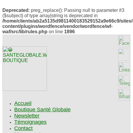
Deprecated
: preg_replace(): Passing null to parameter #3
($subject) of type array|string is deprecated in
/home/clients/ab2a5135d9811400183529152a9e66c9/sites/
content/plugins/wordfence/vendor/wordfence/wf-
waf/src/lib/rules.php
on line
1896
Accueil
Boutique Santé Globale
Newsletter
Témoignages
Contact