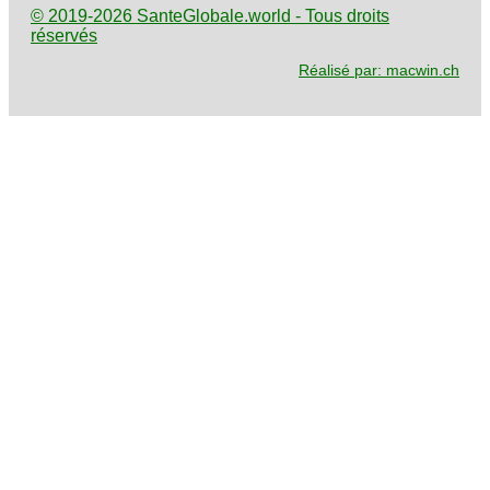
© 2019-2026 SanteGlobale.world - Tous droits
réservés
Réalisé par: macwin.ch