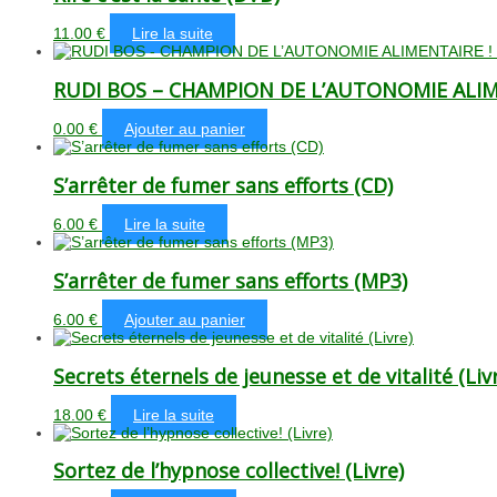
11.00
€
Lire la suite
RUDI BOS – CHAMPION DE L’AUTONOMIE ALIME
0.00
€
Ajouter au panier
S’arrêter de fumer sans efforts (CD)
6.00
€
Lire la suite
S’arrêter de fumer sans efforts (MP3)
6.00
€
Ajouter au panier
Secrets éternels de jeunesse et de vitalité (Liv
18.00
€
Lire la suite
Sortez de l’hypnose collective! (Livre)