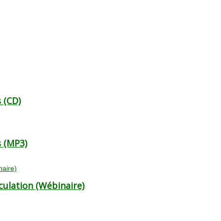
 (CD)
s (MP3)
culation (Wébinaire)