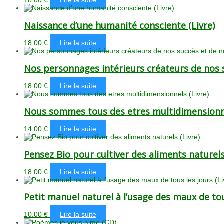
18.00
€
Lire la suite
Naissance d’une humanité consciente (Livre)
18.00
€
Lire la suite
Nos personnages intérieurs créateurs de nos s
18.00
€
Lire la suite
Nous sommes tous des etres multidimensionne
14.00
€
Lire la suite
Pensez Bio pour cultiver des aliments naturels
18.00
€
Lire la suite
Petit manuel naturel à l’usage des maux de tous
10.00
€
Lire la suite