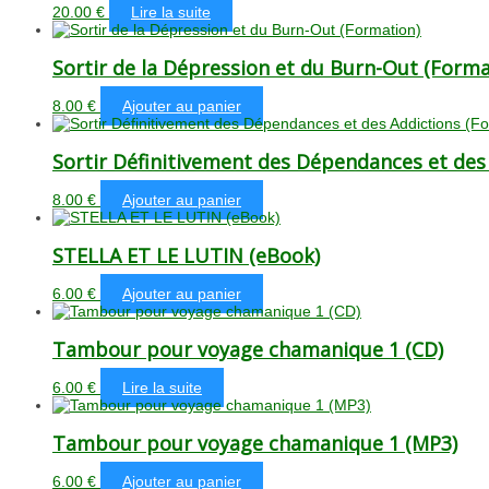
20.00
€
Lire la suite
Sortir de la Dépression et du Burn-Out (Forma
8.00
€
Ajouter au panier
Sortir Définitivement des Dépendances et des
8.00
€
Ajouter au panier
STELLA ET LE LUTIN (eBook)
6.00
€
Ajouter au panier
Tambour pour voyage chamanique 1 (CD)
6.00
€
Lire la suite
Tambour pour voyage chamanique 1 (MP3)
6.00
€
Ajouter au panier