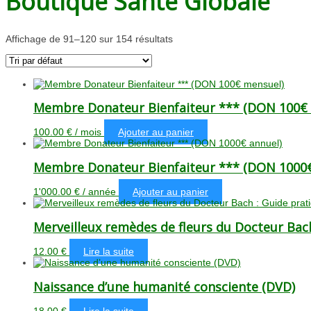
Boutique Santé Globale
Affichage de 91–120 sur 154 résultats
Membre Donateur Bienfaiteur *** (DON 100€
100.00
€
/ mois
Ajouter au panier
Membre Donateur Bienfaiteur *** (DON 1000€
1'000.00
€
/ année
Ajouter au panier
Merveilleux remèdes de fleurs du Docteur Bach
12.00
€
Lire la suite
Naissance d’une humanité consciente (DVD)