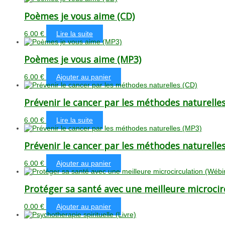
Poèmes je vous aime (CD)
6.00
€
Lire la suite
Poèmes je vous aime (MP3)
6.00
€
Ajouter au panier
Prévenir le cancer par les méthodes naturelles
6.00
€
Lire la suite
Prévenir le cancer par les méthodes naturelle
6.00
€
Ajouter au panier
Protéger sa santé avec une meilleure microcir
0.00
€
Ajouter au panier